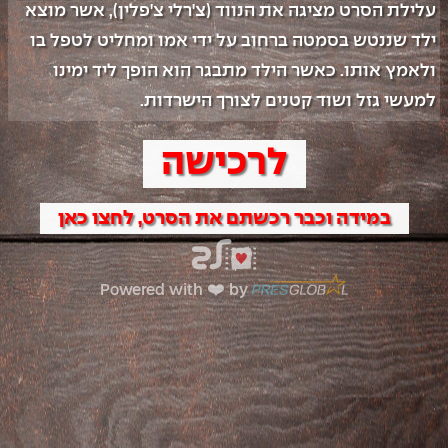
עלילת הסרט מציגה את הנווד (צ'רלי צ'פלין), אשר מוצא 
ילד שננטש בסמטה ברחוב על ידי אמו ומחליט לטפל בו 
ולאמץ אותו. כאשר הילד מתבגר הוא הופך ליד ימינו 
למעשי גזל ושוד קטנים לצורך הישרדות.
לרכישה
במידה וכבר רכשתם את הסרט, לחצו כאן
Powered with ❤️ by