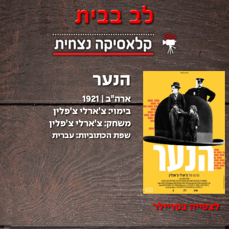
הנער
ארה"ב
|
1921
בימוי:
צ'ארלי צ'פלין
משחק:
צ'ארלי צ'פלין
שפת הכתוביות:
עברית
לצפייה בטריילר