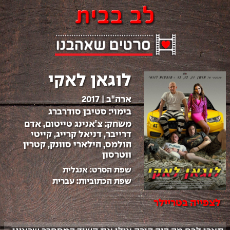
לוגאן לאקי
ארה"ב
|
2017
בימוי:
סטיבן סודרברג
משחק:
צ'אנינג טייטום, אדם
דרייבר, דניאל קרייג, קייטי
הולמס, הילארי סוונק, קטרין
ווטרסון
שפת הסרט:
אנגלית
שפת הכתוביות:
עברית
לצפייה בטריילר