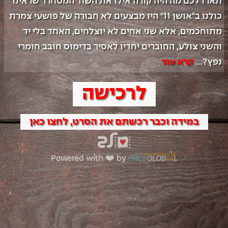
תארו לכם מה היה קורה אילו את השוד המסחרר שראינו 
כולנו ב"אושן 11" היו מבצעים לא חבורה של פושעי צמרת 
מתוחכמים, אלא שני אחים לא יוצלחים, האחד בלי יד 
והשני צולע, החוברים יחדיו לאסיר בדימוס חובב חומרי 
נפץ?
...
קרא עוד
לרכישה
במידה וכבר רכשתם את הסרט, לחצו כאן
Powered with ❤️ by