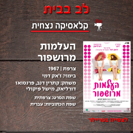
העלמות
מרושפור
צרפת
|
1967
בימוי:
ז'אק דמי
משחק:
קתרין דנב, פרנסואז
דורליאק, מישל פיקולי
שפת הסרט:
צרפתית
שפת הכתוביות:
עברית
לצפייה בטריילר