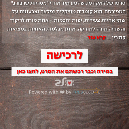
סרטו של ז'אק דמי, שהגיע מיד אחרי "מטריות שרבורג" 
המפורסם, הוא קומדיה מוזיקלית נפלאה וצבעונית על 
שתי אחיות צעירות, יפות וחכמות - אחת מורה לריקוד 
והשנייה מורה למוזיקה, אותן מגלמות האחיות במציאות 
קת'רין 
...
קרא עוד
לרכישה
במידה וכבר רכשתם את הסרט, לחצו כאן
Powered with ❤️ by