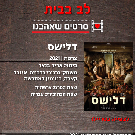
דלישס
צרפת
|
2021
בימוי:
אריק בנאר
משחק:
גרגורי גדבויס, איזבל
קארה, בנג'מין לאוורשה
שפת הסרט:
צרפתית
שפת הכתוביות:
עברית
לצפייה בטריילר