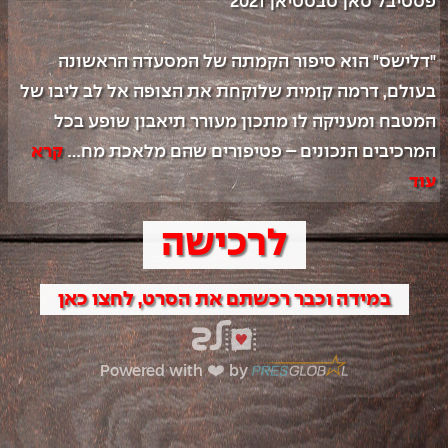
"דלישס" הוא סיפור הקמתה של המסעדה הראשונה 
בעולם, דרמה קומית שלוקחת את הצופה אל לב ליבו של 
המטבח ומעניקה לו מתכון מעורר תיאבון שופע בכל 
המרכיבים הנכונים – פטיפורים שהם מלאכת מח
...
קרא 
עוד
לרכישה
במידה וכבר רכשתם את הסרט, לחצו כאן
Powered with ❤️ by