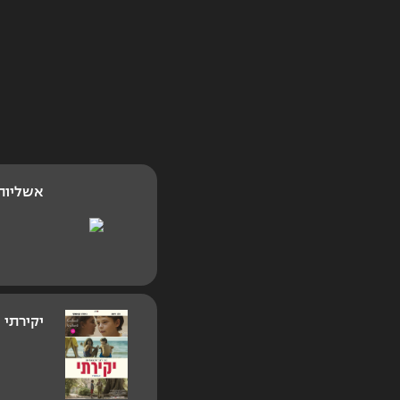
אשליות
יקירתי