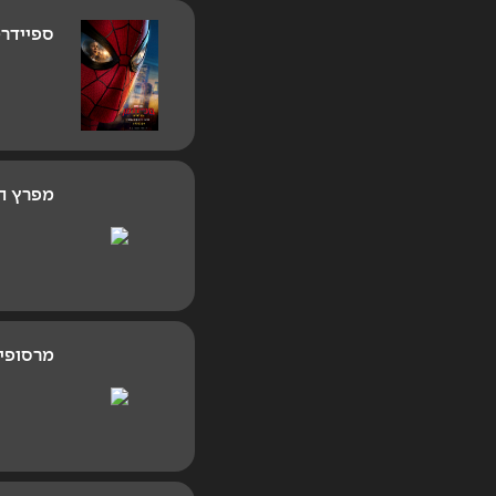
ספיידרמ
מפרץ הה
מרסופי